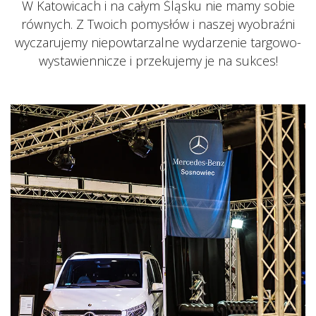
W Katowicach i na całym Śląsku nie mamy sobie
równych. Z Twoich pomysłów i naszej wyobraźni
wyczarujemy niepowtarzalne wydarzenie targowo-
wystawiennicze i przekujemy je na sukces!