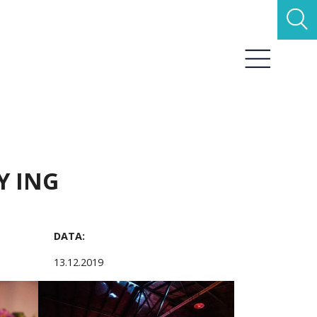
G
Y ING
DATA:
13.12.2019