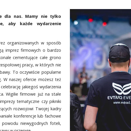
e dla nas. Mamy nie tylko
ie, aby każde wydarzenie
rez organizowanych w sposób
gą imprez firmowych o bardzo
konale cementujące całe grono
espołowej pracy, w których nie
zabawy. To oczywiście popularne
g. W naszej ofercie możesz też
celebrację jakiegoś wydarzenia
. Wigilie firmowe już na stałe
imprezy tematyczne czy pikniki
żących rozwojowi Twojej kadry
aniałe konferencje lub fachowe
 z powodu niewygodnych foteli,
 kawy w przerwie.