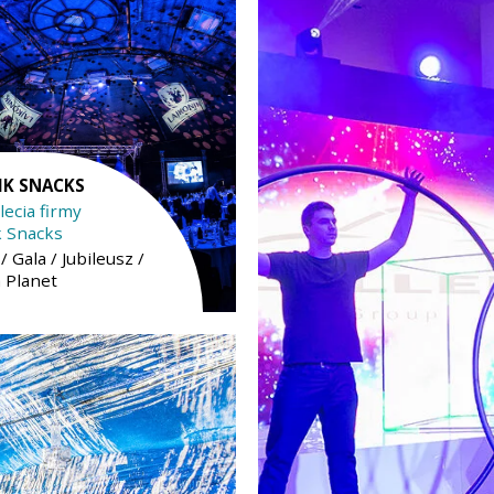
IK SNACKS
lecia firmy
k Snacks
/ Gala / Jubileusz /
a Planet