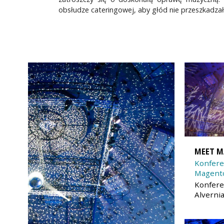
obsłudze cateringowej, aby głód nie przeszkadza
MEET 
Konfere
Magent
Konfere
Alverni