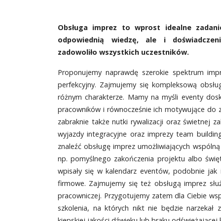
Obsługa imprez to wprost idealne zadani
odpowiednią wiedzę, ale i doświadczen
zadowoliło wszystkich uczestników.
Proponujemy naprawdę szerokie spektrum imp
perfekcyjny. Zajmujemy się kompleksową obsłu
różnym charakterze. Mamy na myśli eventy dos
pracowników i równocześnie ich motywujące do z
zabraknie także nutki rywalizacji oraz świetnej 
wyjazdy integracyjne oraz imprezy team buildin
znaleźć obsługę imprez umożliwiających wspólną 
np. pomyślnego zakończenia projektu albo święta
wpisały się w kalendarz eventów, podobnie jak 
firmowe. Zajmujemy się też obsługą imprez słu
pracowniczej. Przygotujemy zatem dla Ciebie wsp
szkolenia, na których nikt nie będzie narzekał
kiepskiej jakości dźwięku lub braku odświeżającej