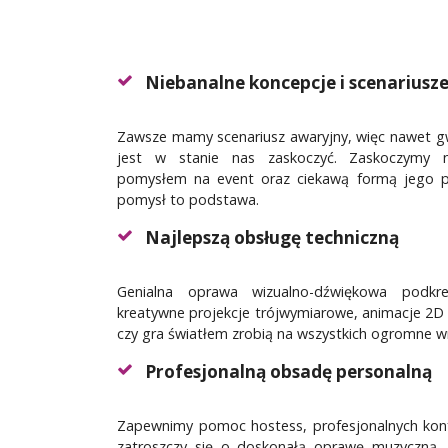
Niebanalne koncepcje i scenariusz
Zawsze mamy scenariusz awaryjny, więc nawet g
jest w stanie nas zaskoczyć. Zaskoczymy n
pomysłem na event oraz ciekawą formą jego p
pomysł to podstawa.
Najlepszą obsługę techniczną
Genialna oprawa wizualno-dźwiękowa podkre
kreatywne projekcje trójwymiarowe, animacje 2D
czy gra światłem zrobią na wszystkich ogromne w
Profesjonalną obsadę personalną
Zapewnimy pomoc hostess, profesjonalnych konf
zatroszczy się o doskonałą oprawę muzyczną.