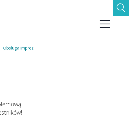
Obsługa imprez
oblemową
estników!