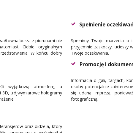
e
Spełnienie oczekiwa
wałtowna burza z piorunami nie
Spełnimy Twoje marzenia o id
atomiast Ciebie oryginalnym
przyjemnie zaskoczy, ucieszy w
rzedstawienia. W końcu dobry
Twoje oczekiwania.
Promocję i dokumen
Informacja o gali, targach, k
śli wyjątkową atmosferę, a
osoby potencjalnie zaintereso
 i 3D, trójwymiarowe hologramy
się udaną imprezą, poniewa
rażenie.
fotograficzną.
eransjerów oraz didżeja, który
 Nie zapomnimy o wyśmienitej