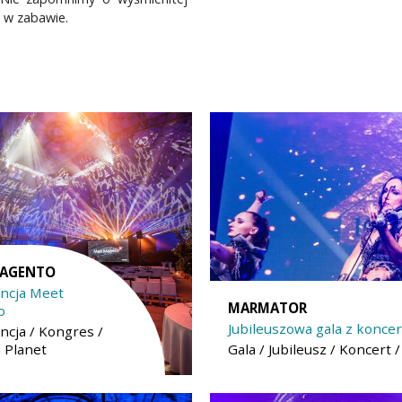
ł w zabawie.
MAGENTO
ncja Meet
MARMATOR
o
Jubileuszowa gala z konc
ncja / Kongres /
a Planet
Gala / Jubileusz / Koncert 